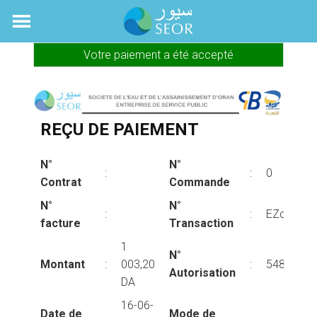
Skip
to
content
Votre paiement a été accepté
REÇU DE PAIEMENT
N°
N°
:
:
0
Contrat
Commande
N°
N°
:
:
EZqkPhi
facture
Transaction
1
N°
Montant
:
003,20
:
548992
Autorisation
DA
16-06-
Date de
Mode de