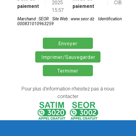
:
2025
:
CIB / ED
paiement
paiement
15:57
Marchand : SEOR Site Web : www.seor.dz Identification fiscale 
000831010963259
Pour plus d'information n'hésitez pas à nous
contacter